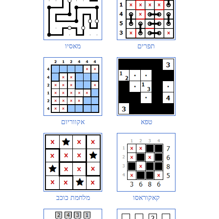
תפרים
מאסיו
טפא
אקווריום
קאקוראסו
מלחמת כוכב