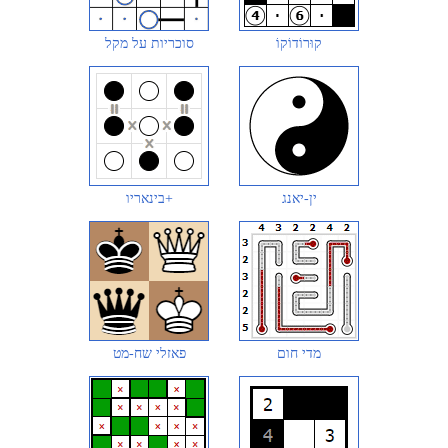
קוּרוֹדוֹקוֹ
סוכריות על מקל
ין-יאנג
בינאריו+
מדי חום
פאזלי שח-מט