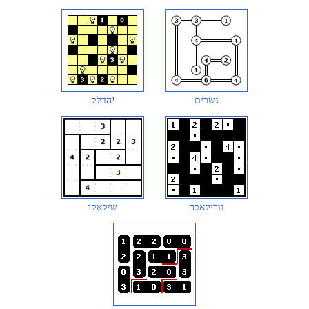
גשרים
הדלק!
נוריקאבה
שיקאקו