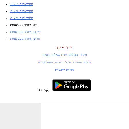
15x15 נונוגראמות
20x20 נונוגראמות
25x25 נונוגראמות
יומי מיוחד נונוגראמות
שבועי מיוחד נונוגראמות
חודשי מיוחד נונוגראמות
הפוך לפטרון
משוב
|
פאזל ספציפי
|
שאלות נפוצות
הדפסה המונית
|
היכל התהילה
|
סטטיסטיקה
Privacy Policy
iOS App