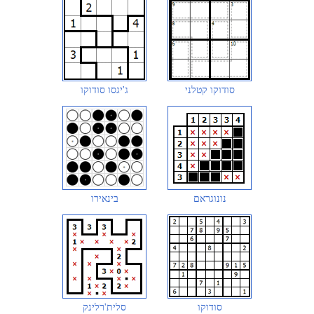
סודוקו קטלני
ג'יגסו סודוקו
נונוגראם
בינאירו
סודוקו
סלית'רלינק