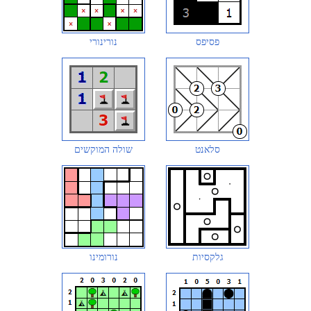
פסיפס
נורינורי
סלאנט
שולה המוקשים
גלקסיות
נורומינו