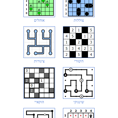
צוללות
אוהלים
היטורי
צינורות
שינגוקי
הוקאיי