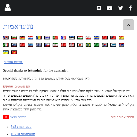
נונוגראמות
תרגמו אתר זה.
Special thanks to
fekundulo
for the translation
הוא תשבץ לוגי בעל חוקים פשוטים ופתרונות מאתגרים.
נונוגראמות
הם פשוטים.
החוקים
יש מערך של משבצות אשר חלקם ימולאו בשחור וחלקם יסומנו באיקס. לצד כל שורה במערך יצויינו
האורכים של הקטעים הצבועים שחור. מעל כל טור במערך יצויינו האורכים של הקטעים הצבועים שחור
בכל טור אנכי. מטרתכם היא למצוא את כל המשבצות הצבועות שחור.
הקליקו לחצן שמאלי כדי להשחיר משבצת. הקליקו לחצן ימני כדי לסמן משבצת באיקס. הקליקו ומישכו
כדי לסמן יותר ממשבצת אחת.
הסתר את החוקים
הדרכת וידאו
5x5 נונוגראמות
10x10 נונוגראמות