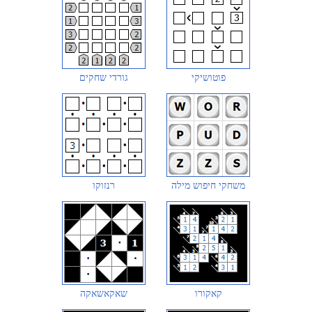
פוטושיקי
גורדי שחקים
משחקי חיפוש מילה
רנזוקו
קאקורו
שאקאשאקה